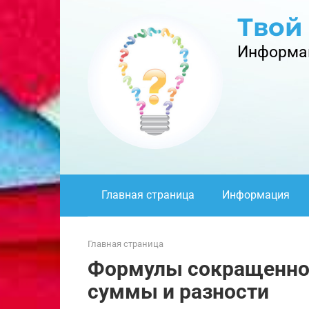
Перейти
Твой
к
контенту
Информац
Главная страница
Информация
Главная страница
Формулы сокращенног
суммы и разности