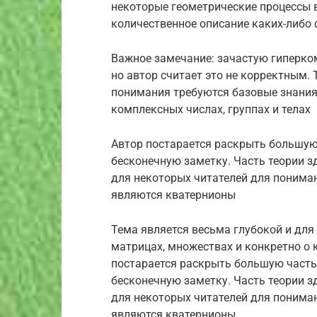
некоторые геометрические процессы 
количественное описание каких-либо 
Важное замечание: зачастую гиперко
но автор считает это не корректным. 
понимания требуются базовые знания 
комплексных числах, группах и телах
Автор постарается раскрыть большую 
бесконечную заметку. Часть теории з
для некоторых читателей для понима
являются кватернионы
Тема является весьма глубокой и для
матрицах, множествах и конкретно о к
постарается раскрыть большую часть 
бесконечную заметку. Часть теории з
для некоторых читателей для понима
являются кватернионы.