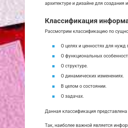
архитектуре и дизайне для создания 
Классификация информ
Рассмотрим классификацию по сущно
О целях и ценностях для нужд
О функциональных особенност
О структуре.
О динамических изменениях.
В целом о состоянии.
О задачах.
Данная классификация представлена 
Так, наиболее важной является информ