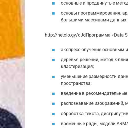
основные и продвинутые мето
основы программирования, арх
большими массивами данных.
http://netolo.gy/dJdПрограмма «Data Sc
экспресс-обучение основным и
деревья решений, метод k-ближ
кластеризация;
уменьшение размерности дан
пространства;
введение в рекомендательные
распознавание изображений, м
обработка текста, дистрибути
временные ряды, модели ARMA