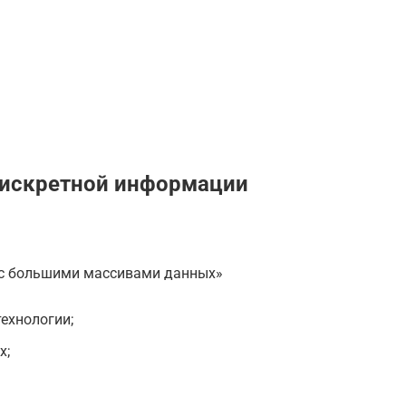
искретной информации
 с большими массивами данных»
ехнологии;
х;