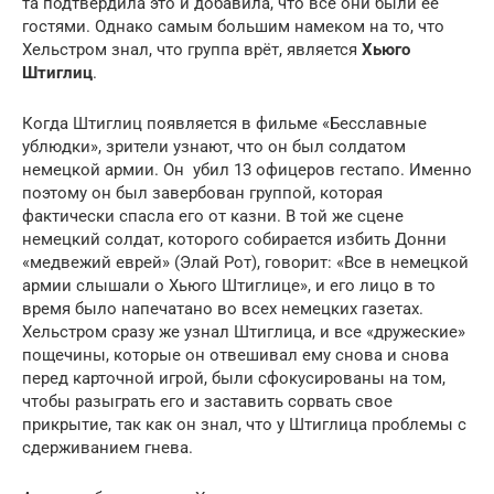
та подтвердила это и добавила, что все они были ее
гостями. Однако самым большим намеком на то, что
Хельстром знал, что группа врёт, является
Хьюго
Штиглиц
.
Когда Штиглиц появляется в фильме «Бесславные
ублюдки», зрители узнают, что он был солдатом
немецкой армии. Он убил 13 офицеров гестапо. Именно
поэтому он был завербован группой, которая
фактически спасла его от казни. В той же сцене
немецкий солдат, которого собирается избить Донни
«медвежий еврей» (Элай Рот), говорит: «Все в немецкой
армии слышали о Хьюго Штиглице», и его лицо в то
время было напечатано во всех немецких газетах.
Хельстром сразу же узнал Штиглица, и все «дружеские»
пощечины, которые он отвешивал ему снова и снова
перед карточной игрой, были сфокусированы на том,
чтобы разыграть его и заставить сорвать свое
прикрытие, так как он знал, что у Штиглица проблемы с
сдерживанием гнева.