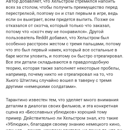
Автор добавляет, что Хельстром стремился напоить
всех за столом, чтобы получить преимущество перед
перестрелкой, поэтому он и стал первым в игре, ведь
если он выиграет, всем придется выпить. Позже он
отказался от скотча, который только что заказал,
потому что «скотч ему не понравился». Другой
пользователь Reddit добавил, что Хельстром был
особенно расстроен жестом с тремя пальцами, потому
что это был первый намек, который все остальные в
баре могли уловить, и поэтому он быстро отреагировал.
Все эти детали складываются в правдоподобную
теорию, которая также заполняет некоторые пробелы,
например, почему никто не отреагировал на то, что
Хьюго Штиглиц случайно вошел в таверну с тремя
другими «немецкими солдатами».
Тарантино известен тем, что уделяет много внимания
деталям в диалогах своих фильмов, и эта конкретная
сцена из «Бесславных ублюдков» хороший тому
пример. Действительно ли Хельстром знал, кто такие
«Ублюдки», благодаря своему знанию немецкого кино,