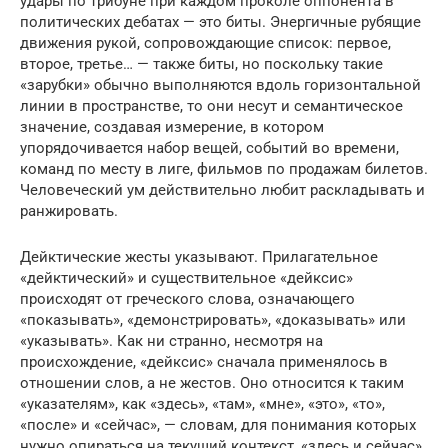
удары по трибуне при каждом проколе оппонента в
политических дебатах — это биты. Энергичные рубящие
движения рукой, сопровождающие список: первое,
второе, третье… — также биты, но поскольку такие
«зарубки» обычно выполняются вдоль горизонтальной
линии в пространстве, то они несут и семантическое
значение, создавая измерение, в котором
упорядочивается набор вещей, событий во времени,
команд по месту в лиге, фильмов по продажам билетов.
Человеческий ум действительно любит раскладывать и
ранжировать.
Дейктические жесты указывают. Прилагательное
«дейктический» и существительное «дейксис»
происходят от греческого слова, означающего
«показывать», «демонстрировать», «доказывать» или
«указывать». Как ни странно, несмотря на
происхождение, «дейксис» сначала применялось в
отношении слов, а не жестов. Оно относится к таким
«указателям», как «здесь», «там», «мне», «это», «то»,
«после» и «сейчас», — словам, для понимания которых
нужно опираться на текущий контекст, «здесь и сейчас».