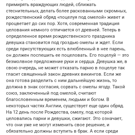
примирять враждующих людей, сближать
стеснительных, делать более раскованными скромных,
рождественский обряд «поцелуя под омелой» живет и
процветает до сих пор. Хотя, современная традиция
целования немного отличается от древней. Теперь в
определенное время рождественского праздника
девушка становится под гроздью омелы и ждет. Если
среди присутствующих есть влюбленный в нее парень,
он должен поспешить ее поцеловать. Его поцелуй — это
безмолвное предложение руки и сердца. Девушка же, в
свою очередь, не может отказать парню в поцелуе так
гласит священный закон древних викингов. Если же
она готова разделить с ним дальнейшую жизнь, то
должна в знак согласия, сорвать с омелы ягоду. Такой
союз, заключенный под омелой, считают
благословенным временем, людьми и богом. В
некоторых частях Англии, существует еще один обряд.
На 12 день после Рождества, омелу, под которой
целовались парни и девушки, сжигают. Это означает,
что они уже не могут изменить свое решение, и
обязательно должны вступить в брак. А если среди