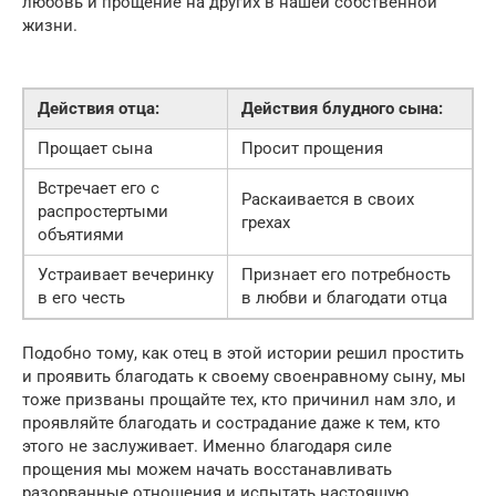
любовь и прощение на других в нашей собственной
жизни.
Действия отца:
Действия блудного сына:
Прощает сына
Просит прощения
Встречает его с
Раскаивается в своих
распростертыми
грехах
объятиями
Устраивает вечеринку
Признает его потребность
в его честь
в любви и благодати отца
Подобно тому, как отец в этой истории решил простить
и проявить благодать к своему своенравному сыну, мы
тоже призваны прощайте тех, кто причинил нам зло, и
проявляйте благодать и сострадание даже к тем, кто
этого не заслуживает. Именно благодаря силе
прощения мы можем начать восстанавливать
разорванные отношения и испытать настоящую