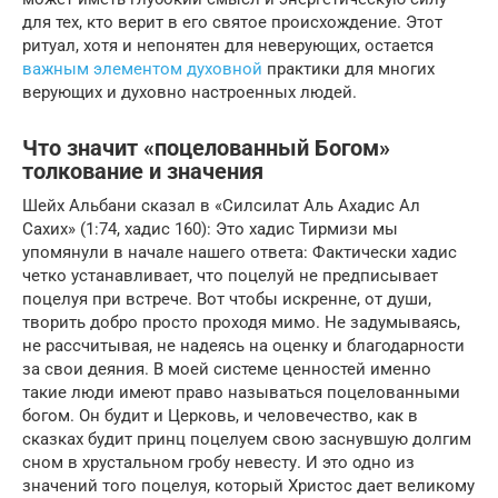
для тех, кто верит в его святое происхождение. Этот
ритуал, хотя и непонятен для неверующих, остается
важным элементом духовной
практики для многих
верующих и духовно настроенных людей.
Что значит «поцелованный Богом»
толкование и значения
Шейх Альбани сказал в «Силсилат Аль Ахадис Ал
Сахих» (1:74, хадис 160): Это хадис Тирмизи мы
упомянули в начале нашего ответа: Фактически хадис
четко устанавливает, что поцелуй не предписывает
поцелуя при встрече. Вот чтобы искренне, от души,
творить добро просто проходя мимо. Не задумываясь,
не рассчитывая, не надеясь на оценку и благодарности
за свои деяния. В моей системе ценностей именно
такие люди имеют право называться поцелованными
богом. Он будит и Церковь, и человечество, как в
сказках будит принц поцелуем свою заснувшую долгим
сном в хрустальном гробу невесту. И это одно из
значений того поцелуя, который Христос дает великому