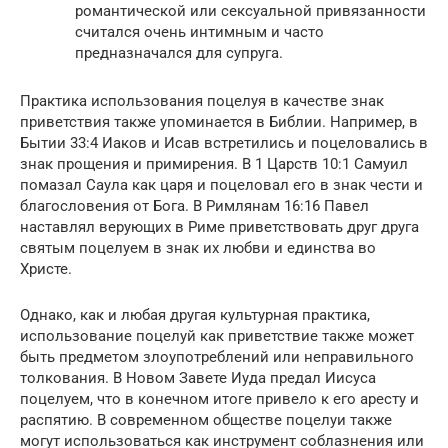
романтической или сексуальной привязанности
считался очень интимным и часто
предназначался для супруга.
Практика использования поцелуя в качестве знак
приветствия также упоминается в Библии. Например, в
Бытии 33:4 Иаков и Исав встретились и поцеловались в
знак прощения и примирения. В 1 Царств 10:1 Самуил
помазал Саула как царя и поцеловал его в знак чести и
благословения от Бога. В Римлянам 16:16 Павел
наставлял верующих в Риме приветствовать друг друга
святым поцелуем в знак их любви и единства во
Христе.
Однако, как и любая другая культурная практика,
использование поцелуй как приветствие также может
быть предметом злоупотреблений или неправильного
толкования. В Новом Завете Иуда предал Иисуса
поцелуем, что в конечном итоге привело к его аресту и
распятию. В современном обществе поцелуи также
могут использоваться как инструмент соблазнения или