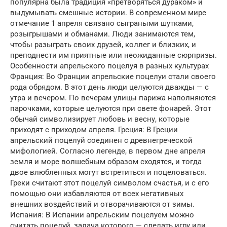
популярна была традиция «претворяться дураком» и
выдумывать смешные истории. В современном мире
отмечание 1 апреля связано сыграными шутками,
розыгрышами и обманами. Люди занимаются тем,
чтобы разыграть своих друзей, коллег и близких, и
преподнести им приятные или неожиданные сюрпризы.
Особенности апрельского поцелуя в разных культурах
Франция: Во Франции апрельские поцелуи стали своего
рода обрядом. В этот день люди целуются дважды — с
утра и вечером. По вечерам улицы парижа наполняются
парочками, которые целуются при свете фонарей. Этот
обычай символизирует любовь и весну, которые
приходят с приходом апреля. Греция: В Греции
апрельский поцелуй соединен с древнегреческой
мифологией. Согласно легенде, в первом дне апреля
земля и море волшебным образом сходятся, и тогда
двое влюбленных могут встретиться и поцеловаться.
Греки считают этот поцелуй символом счастья, и с его
помощью они избавляются от всех негативных
внешних воздействий и отворачиваются от зимы.
Испания: В Испании апрельским поцелуем можно
считать поцелуй, задача которого — сделать игру или