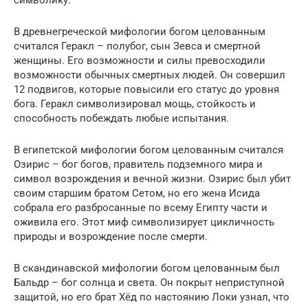
В древнегреческой мифологии богом целованным
считался Геракл – полубог, сын Зевса и смертной
женщины. Его возможности и силы превосходили
возможности обычных смертных людей. Он совершил
12 подвигов, которые повысили его статус до уровня
бога. Геракл символизировал мощь, стойкость и
способность побеждать любые испытания.
В египетской мифологии богом целованным считался
Озирис – бог богов, правитель подземного мира и
символ возрождения и вечной жизни. Озирис был убит
своим старшим братом Сетом, но его жена Исида
собрала его разбросанные по всему Египту части и
оживила его. Этот миф символизирует цикличность
природы и возрождение после смерти.
В скандинавской мифологии богом целованным был
Бальдр – бог солнца и света. Он покрыт неприступной
защитой, но его брат Хёд по настоянию Локи узнал, что