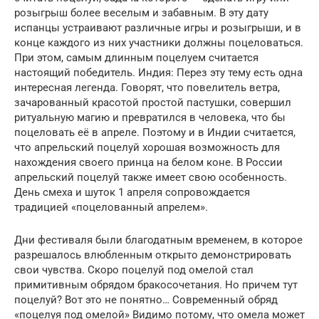
розыгрыш более веселым и забавным. В эту дату
испанцы устраивают различные игры и розыгрыши, и в
конце каждого из них участники должны поцеловаться.
При этом, самым длинным поцелуем считается
настоящий победитель. Индия: Перез эту тему есть одна
интересная легенда. Говорят, что повелитель ветра,
зачарованный красотой простой пастушки, совершил
ритуальную магию и превратился в человека, что бы
поцеловать её в апреле. Поэтому и в Индии считается,
что апрельский поцелуй хорошая возможность для
нахождения своего принца на белом коне. В России
апрельский поцелуй также имеет свою особенность.
День смеха и шуток 1 апреля сопровождается
традицией «поцелованный апрелем».
Дни фестиваля были благодатным временем, в которое
разрешалось влюбленным открыто демонстрировать
свои чувства. Скоро поцелуй под омелой стал
примитивным обрядом бракосочетания. Но причем тут
поцелуй? Вот это не понятно… Современный обряд
«поцелуя под омелой» Видимо потому, что омела может