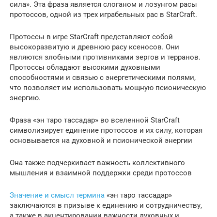
сила». Эта фраза является слоганом и лозунгом расы
протоссов, одной из трех играбельных рас в StarCraft.
Протоссы в игре StarCraft представляют собой
высокоразвитую и древнюю расу ксеносов. Они
являются злобными противниками зергов и терранов.
Протоссы обладают высокими духовными
способностями и связью с энергетическими полями,
что позволяет им использовать мощную псионическую
энергию.
Фраза «эн таро тассадар» во вселенной StarCraft
символизирует единение протоссов и их силу, которая
основывается на духовной и псионической энергии
Она также подчеркивает важность коллективного
мышления и взаимной поддержки среди протоссов
Значение и смысл термина
«эн таро тассадар»
заключаются в призыве к единению и сотрудничеству,
а также в акцентировании важности духовных и