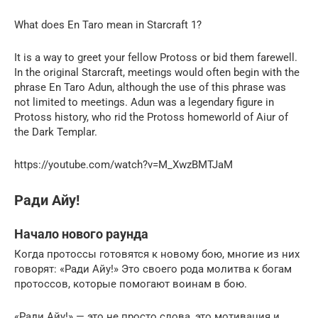
What does En Taro mean in Starcraft 1?
It is a way to greet your fellow Protoss or bid them farewell.
In the original Starcraft, meetings would often begin with the
phrase En Taro Adun, although the use of this phrase was
not limited to meetings. Adun was a legendary figure in
Protoss history, who rid the Protoss homeworld of Aiur of
the Dark Templar.
https://youtube.com/watch?v=M_XwzBMTJaM
Ради Айу!
Начало нового раунда
Когда протоссы готовятся к новому бою, многие из них
говорят: «Ради Айу!» Это своего рода молитва к богам
протоссов, которые помогают воинам в бою.
«Ради Айу!» — это не просто слова, это мотивация и