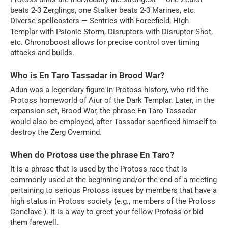
beats 2-3 Zerglings, one Stalker beats 2-3 Marines, etc.
Diverse spellcasters — Sentries with Forcefield, High
Templar with Psionic Storm, Disruptors with Disruptor Shot,
etc. Chronoboost allows for precise control over timing
attacks and builds.
Who is En Taro Tassadar in Brood War?
Adun was a legendary figure in Protoss history, who rid the
Protoss homeworld of Aiur of the Dark Templar. Later, in the
expansion set, Brood War, the phrase En Taro Tassadar
would also be employed, after Tassadar sacrificed himself to
destroy the Zerg Overmind.
When do Protoss use the phrase En Taro?
It is a phrase that is used by the Protoss race that is
commonly used at the beginning and/or the end of a meeting
pertaining to serious Protoss issues by members that have a
high status in Protoss society (e.g., members of the Protoss
Conclave ). It is a way to greet your fellow Protoss or bid
them farewell.