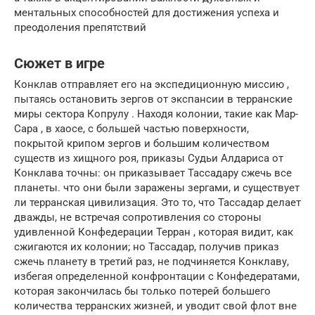
ментальных способностей для достижения успеха и
преодоления препятствий
Сюжет в игре
Конклав отправляет его на экспедиционную миссию ,
пытаясь остановить зергов от экспансии в терранские
миры сектора Копрулу . Находя колонии, такие как Мар-
Сара , в хаосе, с большей частью поверхности,
покрытой крипом зергов и большим количеством
существ из хищного роя, приказы Судьи Алдариса от
Конклава точны: он приказывает Тассадару сжечь все
планеты. что они были заражены зергами, и существует
ли терранская цивилизация. Это то, что Тассадар делает
дважды, не встречая сопротивления со стороны
удивленной Конфедерации Терран
, которая видит, как
сжигаются их колонии; но Тассадар, получив приказ
сжечь планету в третий раз, не подчиняется Конклаву,
избегая определенной конфронтации с Конфедератами,
которая закончилась бы только потерей большего
количества терранских жизней, и уводит свой флот вне