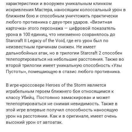
характеристики и вооружен уникальным клинком
искривления Мастера, наносящим колоссальный урон в
ближнем бою и способным уничтожить практически
любого противника с двух-трех ударов. «Визитная
карточка» этого персонажа — цифровой показатель
урона в 100 единиц, что неизменно сохранялось до
Starcraft II Legacy of the Void, где его урон был по
неизвестным причинам снижен. Не имеет
дальнобойных атак, но в трилогии Starcraft 2 способен
телепортироваться на небольшие расстояния. Также во
второй трилогии имеет уникальную способность «Узы
Пустоты», помещающую в стазис любого противника.
В игре-кроссовере Heroes of the Storm является
играбельным героем ближнего боя относящимся к
классу Убийц. Постоянно замаскирован и может
телепортироваться не снимая невидимость. Также в
этой игре впервые получил способность наносящую
урон на расстоянии. Как и в оригинале, имеет очень
высокий урон от автоатак.