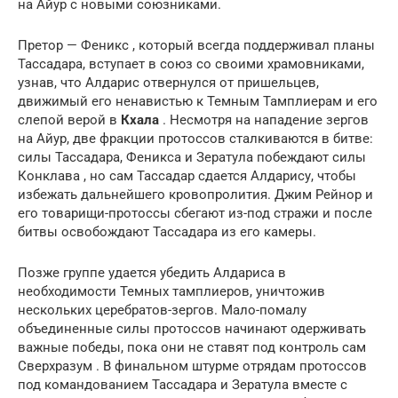
на Айур с новыми союзниками.
Претор — Феникс , который всегда поддерживал планы
Тассадара, вступает в союз со своими храмовниками,
узнав, что Алдарис отвернулся от пришельцев,
движимый его ненавистью к Темным Тамплиерам и его
слепой верой в
Кхала
. Несмотря на нападение зергов
на Айур, две фракции протоссов сталкиваются в битве:
силы Тассадара, Феникса и Зератула побеждают силы
Конклава , но сам Тассадар сдается Алдарису, чтобы
избежать дальнейшего кровопролития. Джим Рейнор и
его товарищи-протоссы сбегают из-под стражи и после
битвы освобождают Тассадара из его камеры.
Позже группе удается убедить Алдариса в
необходимости Темных тамплиеров, уничтожив
нескольких церебратов-зергов. Мало-помалу
объединенные силы протоссов начинают одерживать
важные победы, пока они не ставят под контроль сам
Сверхразум . В финальном штурме отрядам протоссов
под командованием Тассадара и Зератула вместе с