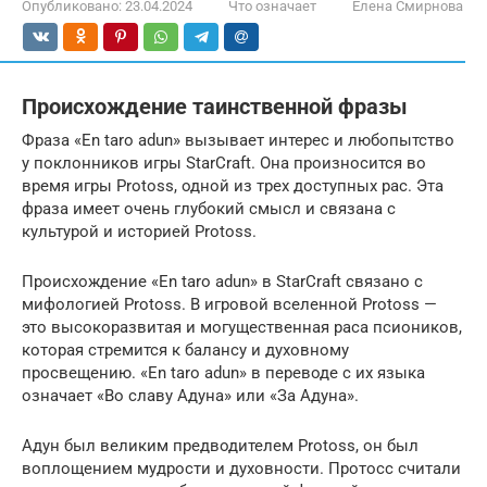
Опубликовано:
23.04.2024
Что означает
Елена Смирнова
Происхождение таинственной фразы
Фраза «En taro adun» вызывает интерес и любопытство
у поклонников игры StarCraft. Она произносится во
время игры Protoss, одной из трех доступных рас. Эта
фраза имеет очень глубокий смысл и связана с
культурой и историей Protoss.
Происхождение «En taro adun» в StarCraft связано с
мифологией Protoss. В игровой вселенной Protoss —
это высокоразвитая и могущественная раса псиоников,
которая стремится к балансу и духовному
просвещению. «En taro adun» в переводе с их языка
означает «Во славу Адуна» или «За Адуна».
Адун был великим предводителем Protoss, он был
воплощением мудрости и духовности. Протосс считали