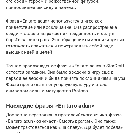
его своим героем и божественной фигурой,
приносившей им силу и надежду.
Фраза «En taro adun» используется в игре как
приветствие или восклицание. Она распространена
среди Protoss и выражает их преданность и силу в
борьбе за свою расу. Это обращение символизирует их
готовность сражаться и пожертвовать собой ради
высших идей и целей.
Точное происхождение фразы «En taro adun» в StarCraft
остается загадкой. Она была введена в игру еще в
первой ее версии и была принята поклонниками на ура.
Фраза проникла в популярную культуру и стала
символом силы и могущества Protoss.
Наследие фразы «En taro adun»
Дословно переводясь с протоссийского языка, фраза
«En taro adun» означает «Смерть врагам». Она также
может трактоваться как «На славу», «Да будет победа»