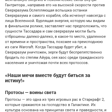
Гантритора , направив его на высокой скорости против
Сверхразума.Ослепляющая вспышка останки
Сверхразума и самого корабля, оба исчезнут навсегда с
лица Вселенной. Бурлящая энергия, которую мы видим
в финальном ролике, заставляет нас предположить, что
сущности Тассадара и сам сверхразум могли быть
отброшены далеко-далеко, в какое-то место, удаленное
от времени и пространства, похожее на преисподнюю
из саги Warcraft. Когда Тассадар будет убит, а
Сверхразум уничтожен, зерги будут беспрепятственно
бродить по степям Айура, сея хаос среди гражданского
населения и уничтожая почти всех протоссов.
«Наши мечи вместе будут биться за
истину!»
Протосы — воины света
Протосы — это одна из трех игровых рас в Старкрафт 2,
которые сражаются за господство в Галактике. Их
культура основана на принципах света и праведности, и