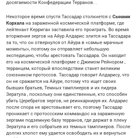
досягаемости Конфедерации Терранов. .
Некоторое время спустя Тассадар столкнется с
Сынами
Корхала
на зараженной космической платформе, где
лейтенант Керриган заставила его проиграть. Во время
вторжения зергов на Айур Алдарис злится на Тассадара
за то, что он отвернулся от Айура в «самые мрачные
моменты», поэтому он отправляет небольшую
экспедицию, чтобы арестовать Тассадара. Он находит
его на космической платформе с Джимом Рейнором ,
терранцем, который впоследствии станет великим
союзником протоссов. Тассадар говорит Алдарису, что
он не сражается на Айуре, потому что ищет своих
бывших братьев, Темных тамплиеров и их лидера
Зератула , поскольку они единственные, кто способен
убить Церебратов зергов, не реинкарнируя их. Алдарис
после спора не арестовывает его, поэтому Тассадар
проникает с протоссским коммандос на зараженную
зергами подземную базу терранов, где держат в плену
Зератула и его собратьев из темных тамплиеров. После
долгих хлопот ему удается освободить их и вернуться