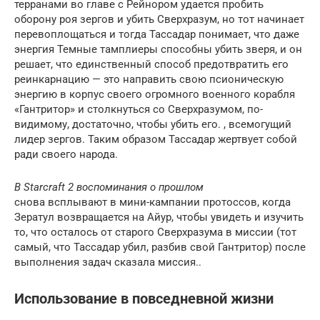
терранами во главе с Рейнором удается пробить
оборону роя зергов и убить Сверхразум, но тот начинает
перевоплощаться и тогда Тассадар понимает, что даже
энергия Темные тамплиеры способны убить зверя, и он
решает, что единственный способ предотвратить его
реинкарнацию — это направить свою псионическую
энергию в корпус своего огромного военного корабля
«Гантритор» и столкнуться со Сверхразумом, по-
видимому, достаточно, чтобы убить его. , всемогущий
лидер зергов. Таким образом Тассадар жертвует собой
ради своего народа.
В Starcraft 2 воспоминания о прошлом
снова всплывают в мини-кампании протоссов, когда
Зератул возвращается на Айур, чтобы увидеть и изучить
то, что осталось от старого Сверхразума в миссии (тот
самый, что Тассадар убил, разбив свой Гантритор) после
выполнения задач сказала миссия..
Использование в повседневной жизни